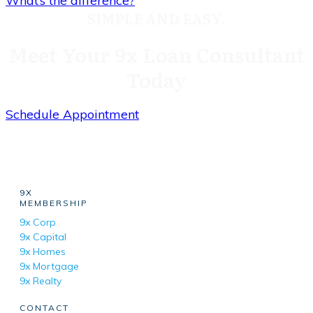
What’s the difference?
SIMPLE AND EASY.
Meet Your 9x Loan Consultant
Today
Schedule Appointment
9X
MEMBERSHIP
9x Corp
9x Capital
9x Homes
9x Mortgage
9x Realty
CONTACT