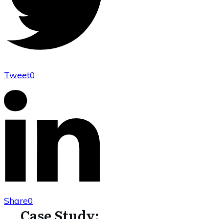
Tweet
0
Share
0
Case Study: